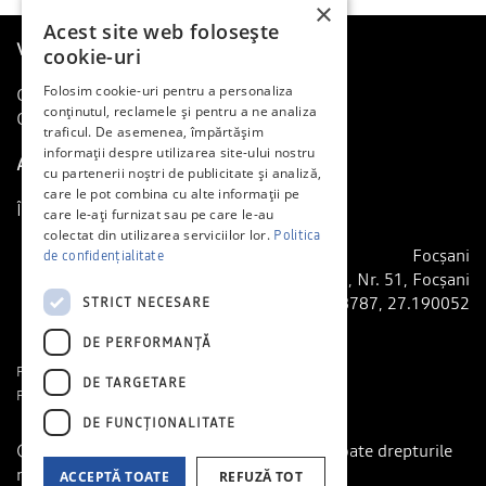
×
Acest site web folosește
Vreau o Dacia
cookie-uri
Folosim cookie-uri pentru a personaliza
Cere o ofertă
conținutul, reclamele și pentru a ne analiza
Comunică cu noi
traficul. De asemenea, împărtășim
informații despre utilizarea site-ului nostru
Am o Dacia
cu partenerii noștri de publicitate și analiză,
care le pot combina cu alte informații pe
Întreținere și reparații
care le-ați furnizat sau pe care le-au
colectat din utilizarea serviciilor lor.
Politica
Focșani
de confidențialitate
Adresa: Calea Munteniei, Nr. 51, Focșani
GPS: 45.678787, 27.190052
STRICT NECESARE
DE PERFORMANȚĂ
Politică de confidențialitate
DE TARGETARE
Politica cookie
DE FUNCŢIONALITATE
© 2026 General Autocom - Dealer Dacia. Toate drepturile
rezervate.
ACCEPTĂ TOATE
REFUZĂ TOT