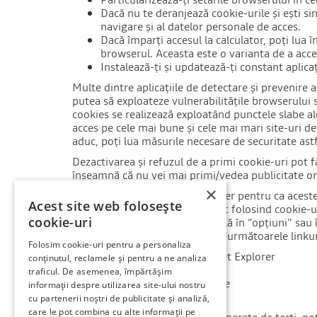
Dacă nu te deranjează cookie-urile și ești s
navigare și al datelor personale de acces.
Dacă împarți accesul la calculator, poți lua 
browserul. Aceasta este o varianta de a acces
Instalează-ți și updatează-ți constant aplica
Multe dintre aplicațiile de detectare și prevenire 
putea să exploateze vulnerabilitățile browserului
cookies se realizează exploatând punctele slabe ale
acces pe cele mai bune și cele mai mari site-uri de
aduc, poți lua măsurile necesare de securitate astf
Dezactivarea și refuzul de a primi cookie-uri pot f
înseamnă că nu vei mai primi/vedea publicitate on
×
Este posibilă setarea din browser pentru ca aceste
Acest site web folosește
exemplu, dacă nu ești înregistat folosind cookie-u
cookie-uri
Aceste setări se găsesc de regulă în “opțiuni” sau 
Pentru a înțelege aceste setări, următoarele linkur
Folosim cookie-uri pentru a personaliza
Cookie settings în Internet Explorer
conținutul, reclamele și pentru a ne analiza
Cookie settings în Firefox
traficul. De asemenea, împărtășim
Cookie settings în Chrome
informații despre utilizarea site-ului nostru
Cookie settings în Safari
cu partenerii noștri de publicitate și analiză,
care le pot combina cu alte informații pe