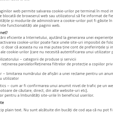
aginilor web permite salvarea cookie-urilor pe terminal în mod imp
e blocată de browserul web sau utilizatorul să fie informat de fi
tățile și modurile de administrare a cookie-urilor pot fi găsite în
ite functionalități ale paginii web.
rnet?
ării eficiente a Internetului, ajutând la generarea unei experienț
ezactivarea cookie-urilor poate face unele site-uri imposibil de fo
 ci doar că aceasta nu va mai putea ține cont de preferințele și 
le cookie-urilor (care nu necesită autentificarea unui utilizator 
ilizatorului – categorii de produse și servicii
– reținerea parolelorReținerea filtrelor de protecție a copiilor pr
r – limitarea numărului de afișări a unei reclame pentru un anumi
u utilizator
tics – cum ar fi confirmarea unui anumit nivel de trafic pe un web
toare de căutare, direct, din alte website-uri etc).
lor pentru a îmbunătăți site-urile în beneficiul userilor.
ate
ip plain text. Nu sunt alcătuite din bucăți de cod așa că nu pot fi