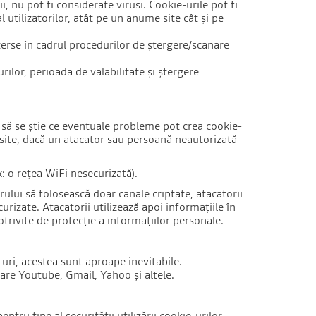
, nu pot fi considerate virusi. Cookie-urile pot fi
 utilizatorilor, atât pe un anume site cât și pe
erse în cadrul procedurilor de ștergere/scanare
rilor, perioada de valabilitate și ștergere
at să se știe ce eventuale probleme pot crea cookie-
bsite, dacă un atacator sau persoană neautorizată
: o rețea WiFi nesecurizată).
rului să folosească doar canale criptate, atacatorii
urizate. Atacatorii utilizează apoi informațiile în
trivite de protecție a informațiilor personale.
e-uri, acestea sunt aproape inevitabile.
 care Youtube, Gmail, Yahoo și altele.
tru tine al securității utilizării cookie-urilor.