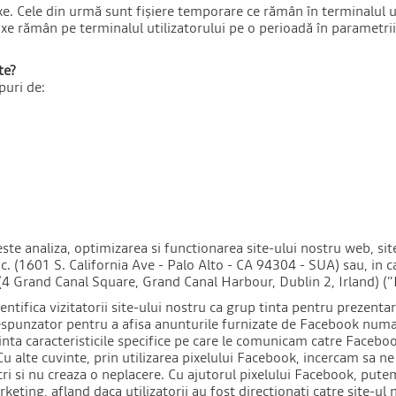
xe. Cele din urmă sunt fișiere temporare ce rămân în terminalul ut
 fixe rămân pe terminalul utilizatorului pe o perioadă în parametr
te?
puri de:
este analiza, optimizarea si functionarea site-ului nostru web, si
 (1601 S. California Ave - Palo Alto - CA 94304 - SUA) sau, in c
 (4 Grand Canal Square, Grand Canal Harbour, Dublin 2, Irland) (
ntifica vizitatorii site-ului nostru ca grup tinta pentru prezent
spunzator pentru a afisa anunturile furnizate de Facebook numai 
zinta caracteristicile specifice pe care le comunicam catre Facebo
. Cu alte cuvinte, prin utilizarea pixelului Facebook, incercam sa
nostri si nu creaza o neplacere. Cu ajutorul pixelului Facebook, p
keting, afland daca utilizatorii au fost directionati catre site-u