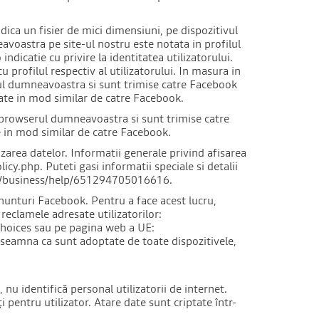
ica un fisier de mici dimensiuni, pe dispozitivul
voastra pe site-ul nostru este notata in profilul
catie cu privire la identitatea utilizatorului.
 profilul respectiv al utilizatorului. In masura in
rul dumneavoastra si sunt trimise catre Facebook
ptate in mod similar de catre Facebook.
n browserul dumneavoastra si sunt trimise catre
te in mod similar de catre Facebook.
zarea datelor. Informatii generale privind afisarea
cy.php. Puteti gasi informatii speciale si detalii
om/business/help/651294705016616.
anunturi Facebook. Pentru a face acest lucru,
eclamele adresate utilizatorilor:
hoices sau pe pagina web a UE:
seamna ca sunt adoptate de toate dispozitivele,
, nu identifică personal utilizatorii de internet.
i pentru utilizator. Atare date sunt criptate într-