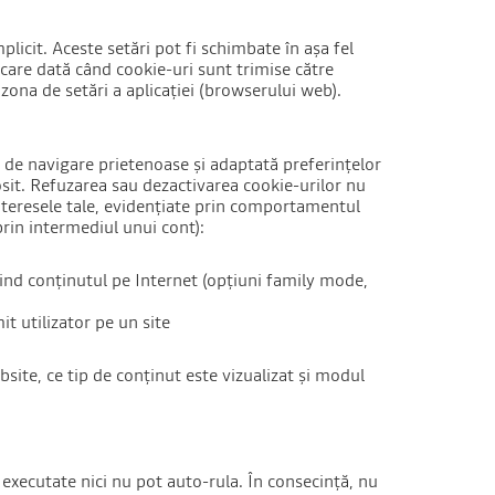
licit. Aceste setări pot fi schimbate în așa fel
ecare dată când cookie-uri sunt trimise către
 zona de setări a aplicației (browserului web).
e de navigare prietenoase și adaptată preferințelor
losit. Refuzarea sau dezactivarea cookie-urilor nu
interesele tale, evidențiate prin comportamentul
prin intermediul unui cont):
ivind conținutul pe Internet (opțiuni family mode,
t utilizator pe un site
site, ce tip de conținut este vizualizat și modul
 executate nici nu pot auto-rula. În consecință, nu