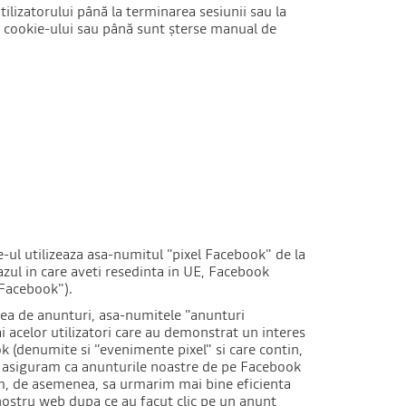
ilizatorului până la terminarea sesiunii sau la
ii cookie-ului sau până sunt șterse manual de
te-ul utilizeaza asa-numitul "pixel Facebook" de la
azul in care aveti resedinta in UE, Facebook
"Facebook").
area de anunturi, asa-numitele "anunturi
acelor utilizatori care au demonstrat un interes
ok (denumite si "evenimente pixel" si care contin,
 ne asiguram ca anunturile noastre de pe Facebook
utem, de asemenea, sa urmarim mai bine eficienta
l nostru web dupa ce au facut clic pe un anunt