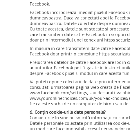
Facebook.
Facebook incorporeaza imediat pixelul Facebook atu
dumneavoastra. Daca va conectati apoi la Facebook
dumneavoastra. Datele colectate despre dumneavoas
Cu toate acestea, datele sunt stocate si procesate 
care transmitem date catre Facebook in scopuri de
doar prin intermediul unei conexiuni https securiz
In masura in care transmitem date catre Facebook i
Facebook doar printr-o conexiune https securizata.
Prelucrarea datelor de catre Facebook are loc in c
anunturilor Facebook pot fi gasite in instructiuni
despre Facebook pixel si modul in care acesta f
Va puteti opune colectarii de date prin intermediu
consultati urmatoarea pagina web creata de Faceboo
www.facebook.com/settings, sau declarati-va obi
www.youronlinechoices.com/uk/your-ad-choices/erk
fie ca este vorba de un computer de birou sau de 
6. Conțin cookie-urile date personale?
Cookie-urile în sine nu solicită informații cu caract
Datele personale colectate prin utilizarea cookie-ur
un mod care face imposibil accesul persoanelor ne