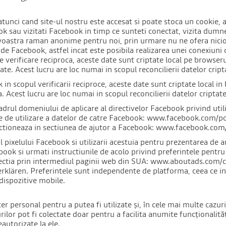
nci cand site-ul nostru este accesat si poate stoca un cookie, ad
 sau vizitati Facebook in timp ce sunteti conectat, vizita dumnea
tra raman anonime pentru noi, prin urmare nu ne ofera nicio indi
de Facebook, astfel incat este posibila realizarea unei conexiuni cu
 verificare reciproca, aceste date sunt criptate local pe browse
ate. Acest lucru are loc numai in scopul reconcilierii datelor cri
n scopul verificarii reciproce, aceste date sunt criptate local i
 Acest lucru are loc numai in scopul reconcilierii datelor cripta
adrul domeniului de aplicare al directivelor Facebook privind utili
le de utilizare a datelor de catre Facebook: www.facebook.com/poli
unctioneaza in sectiunea de ajutor a Facebook: www.facebook.c
l pixelului Facebook si utilizarii acestuia pentru prezentarea de 
k si urmati instructiunile de acolo privind preferintele pentru r
ectia prin intermediul paginii web din SUA: www.aboutads.com/c
lären. Preferintele sunt independente de platforma, ceea ce in
dispozitive mobile.
er personal pentru a putea fi utilizate și, în cele mai multe cazuri
ilor pot fi colectate doar pentru a facilita anumite funcționalităț
autorizate la ele.