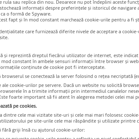
e rula sau replica din nou. Deoarece nu pot îndeplini aceste funcții
tochează informații despre preferințele și istoricul de navigare al
te ca o formă de Spyware.
st fapt și în mod constant marchează cookie-urile pentru a fi șt
ențialitate care furnizează diferite nivele de acceptare a cookie-u
site.
ă și reprezintă dreptul fiecărui utilizator de internet, este indic
 în mod constant în ambele sensuri informații între browser și we
formațiile conținute de cookie pot fi interceptate.
 browserul se conectează la server folosind o rețea necriptată (ex
e ale cookie-urilor pe servere. Dacă un website nu solicită browse
browserele în a trimite informații prin intermediul canalelor nesec
ste foarte important să fii atent în alegerea metodei celei mai po
bazată pe cookies.
tea dintre cele mai vizitate site-uri și cele mai mari folosesc cooki
ilizatorului pe site-urile cele mai răspândite și utilizate printre
fără griji însă cu ajutorul cookie-urilor:
a ce privește cookie-urile pentru a reflecta un nivel confortabil pen