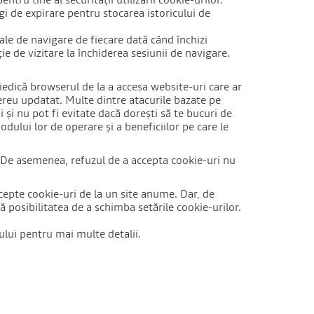
i de expirare pentru stocarea istoricului de
ale de navigare de fiecare dată când închizi
ie de vizitare la închiderea sesiunii de navigare.
piedică browserul de la a accesa website-uri care ar
ereu updatat. Multe dintre atacurile bazate pe
 și nu pot fi evitate dacă dorești să te bucuri de
dului lor de operare și a beneficiilor pe care le
it. De asemenea, refuzul de a accepta cookie-uri nu
cepte cookie-uri de la un site anume. Dar, de
 posibilitatea de a schimba setările cookie-urilor.
rului pentru mai multe detalii.