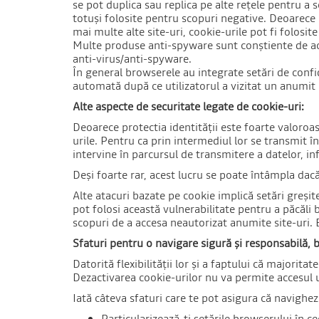
se pot duplica sau replica pe alte rețele pentru a s
totuși folosite pentru scopuri negative. Deoarece s
mai multe alte site-uri, cookie-urile pot fi folosi
Multe produse anti-spyware sunt conștiente de ace
anti-virus/anti-spyware.
În general browserele au integrate setări de confid
automată după ce utilizatorul a vizitat un anumit 
Alte aspecte de securitate legate de cookie-uri:
Deoarece protectia identității este foarte valoroas
urile. Pentru ca prin intermediul lor se transmit
intervine în parcursul de transmitere a datelor, in
Deși foarte rar, acest lucru se poate întâmpla dacă
Alte atacuri bazate pe cookie implică setări greșit
pot folosi această vulnerabilitate pentru a păcăli 
scopuri de a accesa neautorizat anumite site-uri. E
Sfaturi pentru o navigare sigură și responsabilă, 
Datorită flexibilității lor și a faptului că majorita
Dezactivarea cookie-urilor nu va permite accesul ut
Iată câteva sfaturi care te pot asigura că navighezi 
Particularizează-ți setările browserului în cee