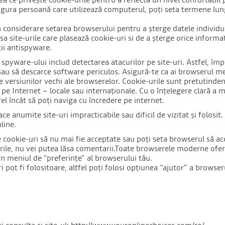
ingura persoană care utilizează computerul, poți seta termene lung
în considerare setarea browserului pentru a șterge datele individu
a site-urile care plasează cookie-uri si de a șterge orice informaț
ții antispyware.
a spyware-ului includ detectarea atacurilor pe site-uri. Astfel, îm
 sau să descarce software periculos. Asigură-te ca ai browserul m
 versiunilor vechi ale browserelor. Cookie-urile sunt pretutindeni
 pe Internet – locale sau internaționale. Cu o înțelegere clară a mo
el încât să poți naviga cu încredere pe internet.
ace anumite site-uri impracticabile sau dificil de vizitat și folos
line.
 cookie-uri să nu mai fie acceptate sau poți seta browserul să ac
rile, nu vei putea lăsa comentarii.Toate browserele moderne oferă
în meniul de “preferințe” al browserului tău.
i pot fi folositoare, altfel poți folosi opțiunea “ajutor” a browse