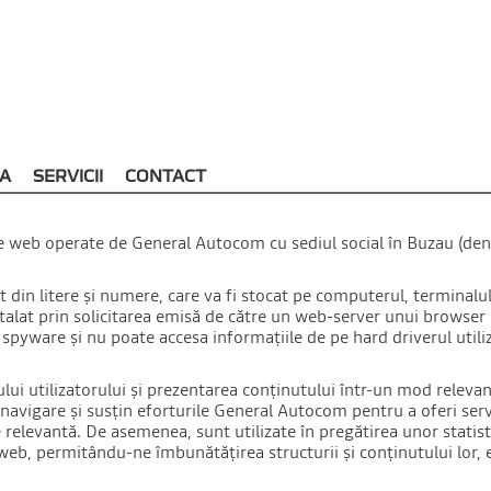
OOKIE
A
SERVICII
CONTACT
inile web operate de General Autocom cu sediul social în Buzau (d
t din litere și numere, care va fi stocat pe computerul, terminalu
stalat prin solicitarea emisă de către un web-server unui browser 
spyware și nu poate accesa informațiile de pe hard driverul utiliz
lui utilizatorului și prezentarea conținutului într-un mod relevant
 navigare și susțin eforturile General Autocom pentru a oferi servic
e relevantă. De asemenea, sunt utilizate în pregătirea unor stati
web, permitându-ne îmbunătățirea structurii și conținutului lor, e